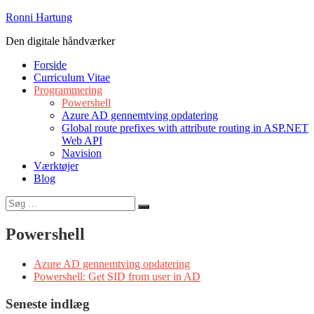
Videre
Ronni Hartung
til
Den digitale håndværker
indhold
Forside
Curriculum Vitae
Programmering
Powershell
Azure AD gennemtving opdatering
Global route prefixes with attribute routing in ASP.NET
Web API
Navision
Værktøjer
Blog
Søg
Søg
efter:
Powershell
Azure AD gennemtving opdatering
Powershell: Get SID from user in AD
Seneste indlæg