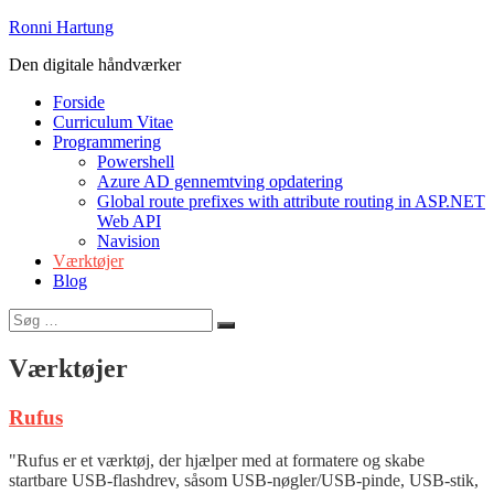
Videre
Ronni Hartung
til
Den digitale håndværker
indhold
Forside
Curriculum Vitae
Programmering
Powershell
Azure AD gennemtving opdatering
Global route prefixes with attribute routing in ASP.NET
Web API
Navision
Værktøjer
Blog
Søg
Søg
efter:
Værktøjer
Rufus
"Rufus er et værktøj, der hjælper med at formatere og skabe
startbare USB-flashdrev, såsom USB-nøgler/USB-pinde, USB-stik,