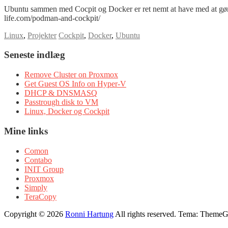
Ubuntu sammen med Cocpit og Docker er ret nemt at have med at g
life.com/podman-and-cockpit/
Linux
,
Projekter
Cockpit
,
Docker
,
Ubuntu
Seneste indlæg
Remove Cluster on Proxmox
Get Guest OS Info on Hyper-V
DHCP & DNSMASQ
Passtrough disk to VM
Linux, Docker og Cockpit
Mine links
Comon
Contabo
INIT Group
Proxmox
Simply
TeraCopy
Copyright © 2026
Ronni Hartung
All rights reserved. Tema: ThemeGr