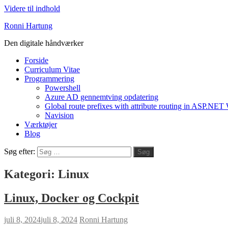
Videre til indhold
Ronni Hartung
Den digitale håndværker
Forside
Curriculum Vitae
Programmering
Powershell
Azure AD gennemtving opdatering
Global route prefixes with attribute routing in ASP.NE
Navision
Værktøjer
Blog
Søg efter:
Søg
Kategori:
Linux
Linux, Docker og Cockpit
juli 8, 2024
juli 8, 2024
Ronni Hartung