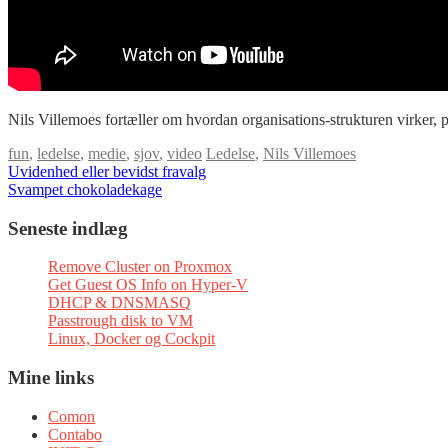
Nils Villemoes fortæller om hvordan organisations-strukturen virker, 
fun
,
ledelse
,
medie
,
sjov
,
video
Ledelse
,
Nils Villemoes
Indlægsnavigation
Uvidenhed eller bevidst fravalg
Svampet chokoladekage
Seneste indlæg
Remove Cluster on Proxmox
Get Guest OS Info on Hyper-V
DHCP & DNSMASQ
Passtrough disk to VM
Linux, Docker og Cockpit
Mine links
Comon
Contabo