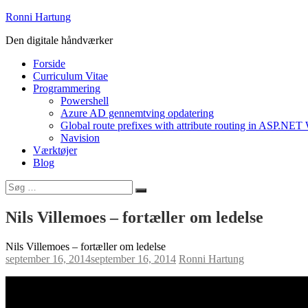
Videre
Ronni Hartung
til
Den digitale håndværker
indhold
Forside
Curriculum Vitae
Programmering
Powershell
Azure AD gennemtving opdatering
Global route prefixes with attribute routing in ASP.NE
Navision
Værktøjer
Blog
Søg
Søg
efter:
Nils Villemoes – fortæller om ledelse
Nils Villemoes – fortæller om ledelse
september 16, 2014
september 16, 2014
Ronni Hartung